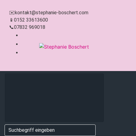
Zum Hauptinhalt springen
✉️
kontakt@stephanie-boschert.com
📱
0152 33613600
📞
07832 969018