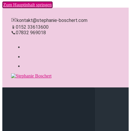
Zum Hauptinhalt springen
✉️
kontakt@stephanie-boschert.com
📱
0152 33613600
📞
07832 969018