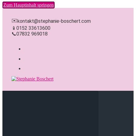
Zum Hauptinhalt springen
✉️
kontakt@stephanie-boschert.com
📱
0152 33613600
📞
07832 969018