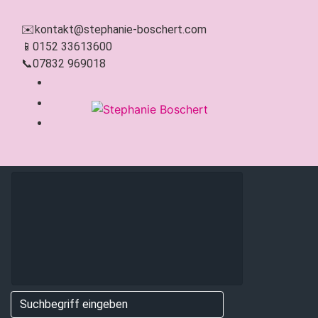
Zum Hauptinhalt springen
✉️
kontakt@stephanie-boschert.com
📱
0152 33613600
📞
07832 969018