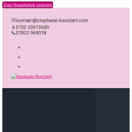
Zum Hauptinhalt springen
✉️
kontakt@stephanie-boschert.com
📱
0152 33613600
📞
07832 969018