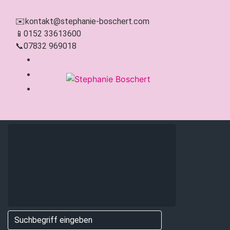
Zum Hauptinhalt springen
✉️
kontakt@stephanie-boschert.com
📱
0152 33613600
📞
07832 969018