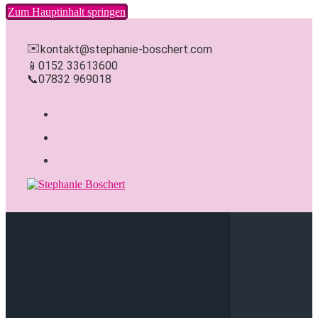
Zum Hauptinhalt springen
✉️
kontakt@stephanie-boschert.com
📱
0152 33613600
📞
07832 969018