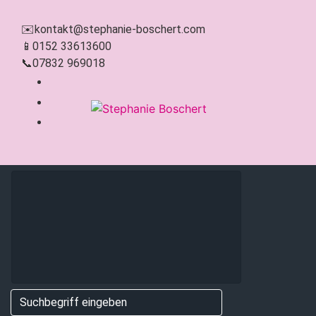
Zum Hauptinhalt springen
✉️
kontakt@stephanie-boschert.com
📱
0152 33613600
📞
07832 969018