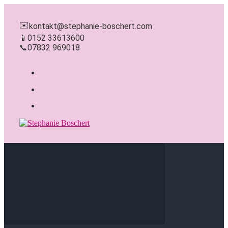
Zum
Hauptinhalt
✉️
kontakt@stephanie-boschert.com
springen
📱
0152 33613600
📞
07832 969018