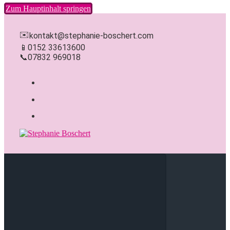
Zum Hauptinhalt springen
✉️
kontakt@stephanie-boschert.com
📱
0152 33613600
📞
07832 969018