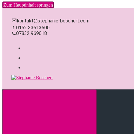
Zum Hauptinhalt springen
✉️
kontakt@stephanie-boschert.com
📱
0152 33613600
📞
07832 969018