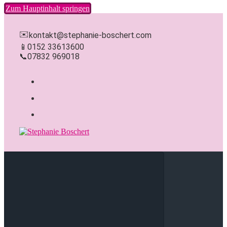
Zum Hauptinhalt springen
✉️
kontakt@stephanie-boschert.com
📱
0152 33613600
📞
07832 969018