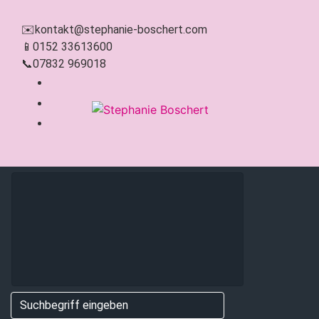
Zum Hauptinhalt springen
✉️
kontakt@stephanie-boschert.com
📱
0152 33613600
📞
07832 969018