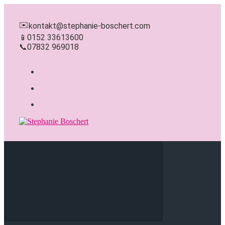
Zum
Hauptinhalt
✉️
kontakt@stephanie-boschert.com
springen
📱
0152 33613600
📞
07832 969018